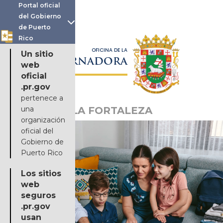
Portal oficial
del Gobierno

de Puerto
Rico
OFICINA DE LA
Un sitio
GOBERNADORA
web
oficial
.pr.gov
pertenece a
una
LA FORTALEZA
organización
oficial del
Gobierno de
Puerto Rico
Los sitios
web
seguros
.pr.gov
usan