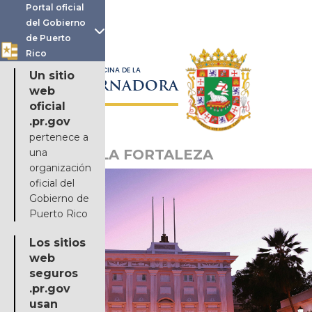
Portal oficial
del Gobierno

de Puerto
Rico
OFICINA DE LA
Un sitio
GOBERNADORA
web
oficial
.pr.gov
pertenece a
una
LA FORTALEZA
organización
oficial del
Gobierno de
Puerto Rico
Los sitios
web
seguros
.pr.gov
usan