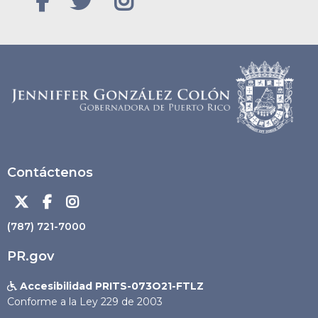



Contáctenos



(787) 721-7000
PR.gov
Accesibilidad PRITS-073O21-FTLZ

Conforme a la Ley 229 de 2003