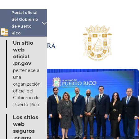
Portal oficial
del Gobierno

de Puerto
Rico
OFICINA DE LA
Un sitio
GOBERNADORA
web
oficial
.pr.gov
pertenece a
una
organización
oficial del
Gobierno de
Puerto Rico
Los sitios
web
seguros
.pr.gov