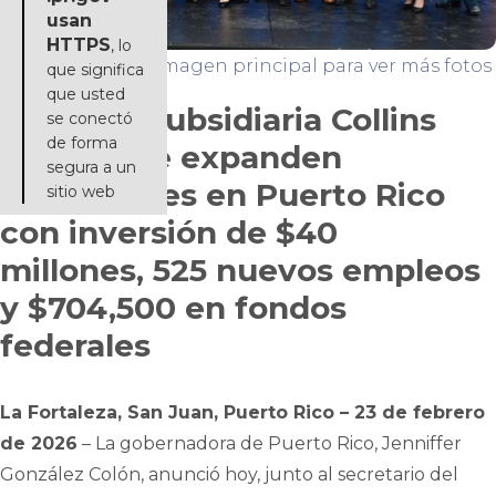
usan
HTTPS
, lo
Haga click en la imagen principal para ver más fotos
que significa
que usted
RTX y su subsidiaria Collins
se conectó
de forma
Aerospace expanden
segura a un
operaciones en Puerto Rico
sitio web
con inversión de $40
millones, 525 nuevos empleos
y $704,500 en fondos
federales
La Fortaleza, San Juan, Puerto Rico – 23 de febrero
de 2026
– La gobernadora de Puerto Rico, Jenniffer
González Colón, anunció hoy, junto al secretario del