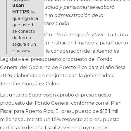
usan
seguridad pública, salud y pensiones; se elaboró
HTTPS
, lo
conjuntamente con la administración de la
que significa
gobernadora González Colón
que usted
se conectó
San Juan, Puerto Rico - 14 de mayo de 2025
– La Junta
de forma
de Supervisión y Administración Financiera para Puerto
segura a un
sitio web
Rico presentó ante la consideración de la Asamblea
Legislativa el presupuesto propuesto del Fondo
General del Gobierno de Puerto Rico para el año fiscal
2026, elaborado en conjunto con la gobernadora
Jenniffer González Colón.
La Junta de Supervisión aprobó el presupuesto
propuesto del Fondo General conforme con el Plan
Fiscal para Puerto Rico. El presupuesto de $13.1 mil
millones aumenta un 1.5% respecto al presupuesto
certificado del año fiscal 2025 e incluye ciertas