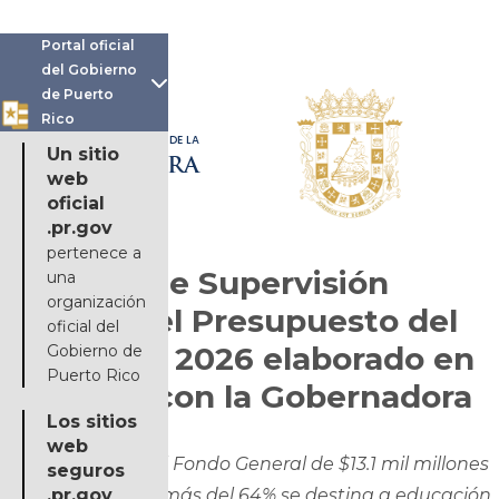
Portal oficial
del Gobierno

de Puerto
Rico
OFICINA DE LA
Un sitio
GOBERNADORA
web
oficial
.pr.gov
pertenece a
La Junta de Supervisión
una
organización
presenta el Presupuesto del
oficial del
Año Fiscal 2026 elaborado en
Gobierno de
Puerto Rico
conjunto con la Gobernadora
Los sitios
web
El presupuesto del Fondo General de $13.1 mil millones
seguros
aumentó un 1.5%; más del 64% se destina a educación,
.pr.gov