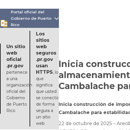
Portal oficial del
Gobierno de Puerto

Rico
Los
sitios
Un sitio
web
web
seguros
oficial
.pr.gov
Inicia construc
.pr.gov
usan
HTTPS
pertenece
, lo
almacenamiento 
a una
que
Cambalache para
organización
significa
oficial del
que usted
Gobierno
se conectó
de Puerto
de forma
Inicia construcción de impo
Rico
segura a
Cambalache para estabilidad
un sitio
web
22 de octubre de 2025 – Arecib