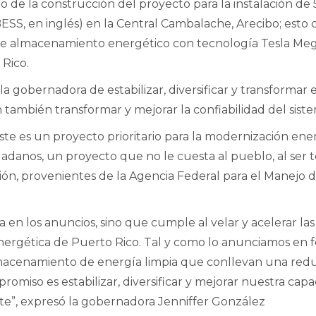
 de la construcción del proyecto para la instalación d
SS, en inglés) en la Central Cambalache, Arecibo; esto
 de almacenamiento energético con tecnología Tesla Mega
 Rico.
la gobernadora de estabilizar, diversificar y transformar 
ambién transformar y mejorar la confiabilidad del sist
e es un proyecto prioritario para la modernización energ
dadanos, un proyecto que no le cuesta al pueblo, al ser
ión, provenientes de la Agencia Federal para el Manejo
en los anuncios, sino que cumple al velar y acelerar la
 energética de Puerto Rico. Tal y como lo anunciamos en
lmacenamiento de energía limpia que conllevan una red
romiso es estabilizar, diversificar y mejorar nuestra ca
te”, expresó la gobernadora Jenniffer González