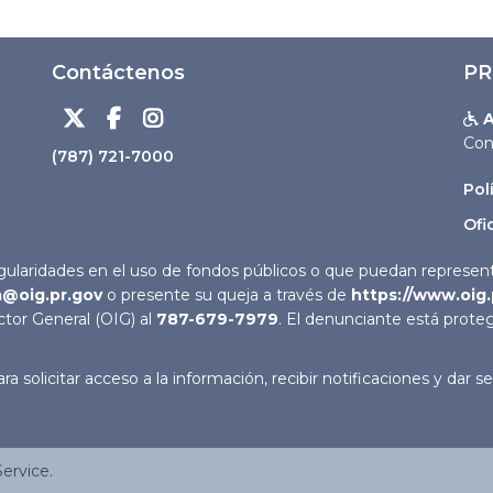
Contáctenos
PR



A

Con
(787) 721-7000
Pol
Ofi
ularidades en el uso de fondos públicos o que puedan representa
a@oig.pr.gov
o presente su queja a través de
https://www.oig.
ector General (OIG) al
787-679-7979
. El denunciante está proteg
ra solicitar acceso a la información, recibir notificaciones y dar
ervice.