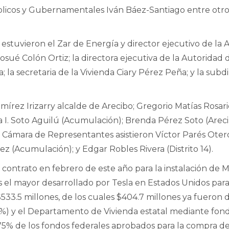
licos y Gubernamentales Iván Báez-Santiago entre otr
estuvieron el Zar de Energía y director ejecutivo de la A
osué Colón Ortiz; la directora ejecutiva de la Autoridad 
; la secretaria de la Vivienda Ciary Pérez Peña; y la sub
mírez Irizarry alcalde de Arecibo; Gregorio Matías Rosari
 I. Soto Aguilú (Acumulación); Brenda Pérez Soto (Arec
a Cámara de Representantes asistieron Víctor Parés Oter
z (Acumulación); y Edgar Robles Rivera (Distrito 14).
contrato en febrero de este año para la instalación de M
s el mayor desarrollado por Tesla en Estados Unidos para 
533.5 millones, de los cuales $404.7 millones ya fuero
 y el Departamento de Vivienda estatal mediante fon
75% de los fondos federales aprobados para la compra de 