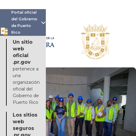
Portal oficial
del Gobierno

de Puerto
Rico
OFICINA DE LA
Un sitio
GOBERNADORA
web
oficial
.pr.gov
pertenece a
una
organización
oficial del
Gobierno de
Puerto Rico
Los sitios
web
seguros
.pr.gov