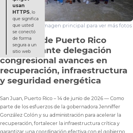
usan
HTTPS
, lo
que significa
que usted
Haga click en la imagen principal para ver más fotos
se conectó
Gobierno de Puerto Rico
de forma
segura a un
presenta ante delegación
sitio web
congresional avances en
recuperación, infraestructura
y seguridad energética
San Juan, Puerto Rico – 14 de junio de 2026 — Como
parte de los esfuerzos de la gobernadora Jenniffer
González Colón y su administración para acelerar la
recuperación, fortalecer la infraestructura crítica y
garantizar una coordinación efectiva con el gobierno