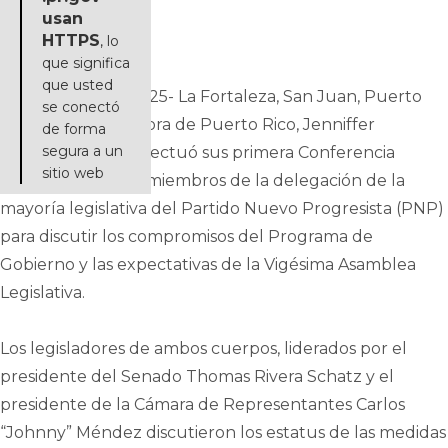
Enlace de fotos
usan
HTTPS
, lo
que significa
que usted
25 de marzo de 2025- La Fortaleza, San Juan, Puerto
se conectó
Rico- La gobernadora de Puerto Rico, Jenniffer
de forma
segura a un
González Colón, efectuó sus primera Conferencia
sitio web
Legislativa con los miembros de la delegación de la
mayoría legislativa del Partido Nuevo Progresista (PNP)
para discutir los compromisos del Programa de
Gobierno y las expectativas de la Vigésima Asamblea
Legislativa.
Los legisladores de ambos cuerpos, liderados por el
presidente del Senado Thomas Rivera Schatz y el
presidente de la Cámara de Representantes Carlos
“Johnny” Méndez discutieron los estatus de las medidas