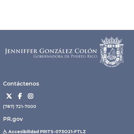
Contáctenos



(787) 721-7000
PR.gov
Accesibilidad PRITS-073O21-FTLZ
