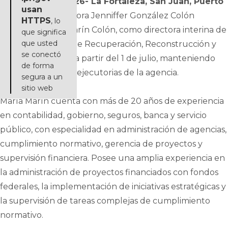
15 de junio de 2026- La Fortaleza, San Juan, Puerto
usan
Rico-
La gobernadora Jenniffer González Colón
HTTPS
, lo
designó a María Marín Colón, como directora interina de
que significa
que usted
la Oficina Central de Recuperación, Reconstrucción y
se conectó
Resiliencia (COR3) a partir del 1 de julio, manteniendo
de forma
continuidad en las ejecutorias de la agencia.
segura a un
sitio web
María Marín cuenta con más de 20 años de experiencia
en contabilidad, gobierno, seguros, banca y servicio
público, con especialidad en administración de agencias,
cumplimiento normativo, gerencia de proyectos y
supervisión financiera. Posee una amplia experiencia en
la administración de proyectos financiados con fondos
federales, la implementación de iniciativas estratégicas y
la supervisión de tareas complejas de cumplimiento
normativo.