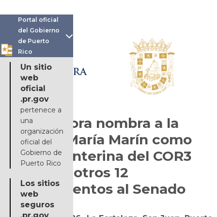
Portal oficial
del Gobierno

de Puerto
Rico
OFICINA DE LA
Un sitio
GOBERNADORA
web
oficial
.pr.gov
pertenece a
Gobernadora nombra a la
una
organización
contable María Marín como
oficial del
directora interina del COR3
Gobierno de
Puerto Rico
y somete otros 12
Los sitios
nombramientos al Senado
web
seguros
.pr.gov