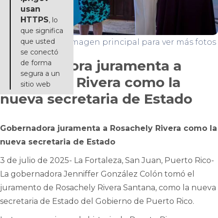
usan
HTTPS
, lo
que significa
que usted
Haga click en la imagen principal para ver más fotos
se conectó
Gobernadora juramenta a
de forma
segura a un
Rosachely Rivera como la
sitio web
nueva secretaria de Estado
Gobernadora juramenta a Rosachely Rivera como la
nueva secretaria de Estado
3 de julio de 2025- La Fortaleza, San Juan, Puerto Rico-
La gobernadora Jenniffer González Colón tomó el
juramento de Rosachely Rivera Santana, como la nueva
secretaria de Estado del Gobierno de Puerto Rico.