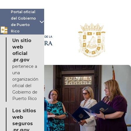
Portal oficial
del Gobierno

de Puerto
Rico
OFICINA DE LA
Un sitio
GOBERNADORA
web
oficial
.pr.gov
pertenece a
una
organización
oficial del
Gobierno de
Puerto Rico
Los sitios
web
seguros
.pr.gov