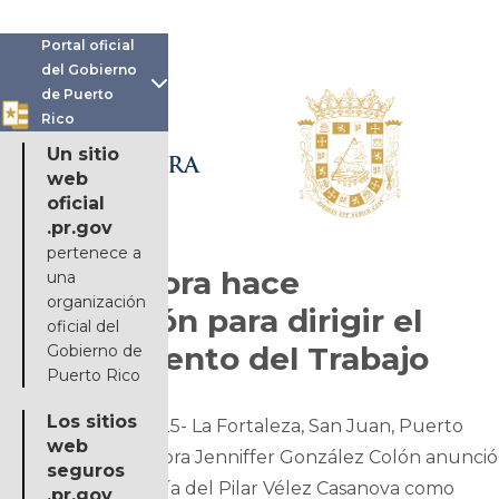
Portal oficial
del Gobierno

de Puerto
Rico
OFICINA DE LA
Un sitio
GOBERNADORA
web
oficial
.pr.gov
pertenece a
Gobernadora hace
una
organización
designación para dirigir el
oficial del
Departamento del Trabajo
Gobierno de
Puerto Rico
Los sitios
29 de mayo de 2025- La Fortaleza, San Juan, Puerto
web
Rico- La gobernadora Jenniffer González Colón anunció
seguros
que designó a María del Pilar Vélez Casanova como
.pr.gov