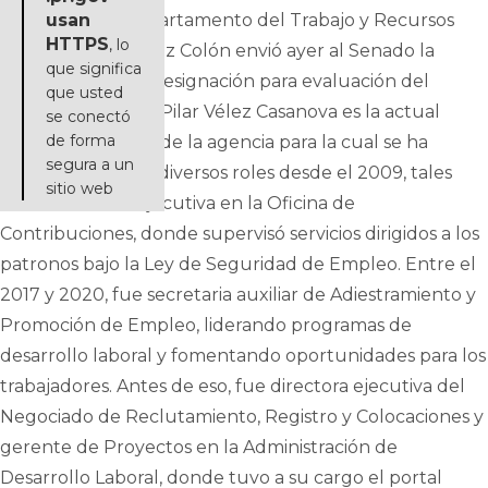
secretaria del Departamento del Trabajo y Recursos
usan
HTTPS
, lo
Humanos. González Colón envió ayer al Senado la
que significa
notificación de la designación para evaluación del
que usted
Cuerpo. María del Pilar Vélez Casanova es la actual
se conectó
de forma
secretaria interina de la agencia para la cual se ha
segura a un
desempeñado en diversos roles desde el 2009, tales
sitio web
como directora ejecutiva en la Oficina de
Contribuciones, donde supervisó servicios dirigidos a los
patronos bajo la Ley de Seguridad de Empleo. Entre el
2017 y 2020, fue secretaria auxiliar de Adiestramiento y
Promoción de Empleo, liderando programas de
desarrollo laboral y fomentando oportunidades para los
trabajadores. Antes de eso, fue directora ejecutiva del
Negociado de Reclutamiento, Registro y Colocaciones y
gerente de Proyectos en la Administración de
Desarrollo Laboral, donde tuvo a su cargo el portal