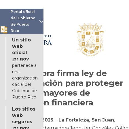
Portal oficial
del Gobierno

de Puerto
Rico
OFICINA DE LA
Un sitio
GOBERNADORA
web
oficial
.pr.gov
pertenece a
Gobernadora firma ley de
una
organización
administración para proteger
oficial del
a adultos mayores de
Gobierno de
Puerto Rico
explotación financiera
Los sitios
web
6 de octubre de 2025 – La Fortaleza, San Juan,
seguros
Puerto Rico-
.pr.gov
La gobernadora Jenniffer González Colón