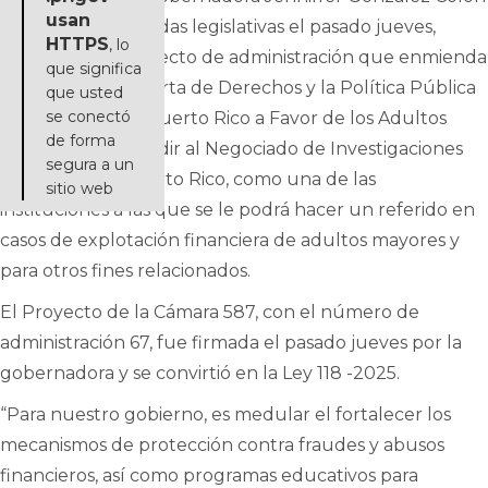
usan
firmó cuatro medidas legislativas el pasado jueves,
HTTPS
, lo
entre ellas el proyecto de administración que enmienda
que significa
la Ley 121-2019, “Carta de Derechos y la Política Pública
que usted
se conectó
del Gobierno de Puerto Rico a Favor de los Adultos
de forma
Mayores” para añadir al Negociado de Investigaciones
segura a un
Especiales de Puerto Rico, como una de las
sitio web
instituciones a las que se le podrá hacer un referido en
casos de explotación financiera de adultos mayores y
para otros fines relacionados.
El Proyecto de la Cámara 587, con el número de
administración 67, fue firmada el pasado jueves por la
gobernadora y se convirtió en la Ley 118 -2025.
“Para nuestro gobierno, es medular el fortalecer los
mecanismos de protección contra fraudes y abusos
financieros, así como programas educativos para