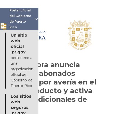
Portal oficial
del Gobierno

de Puerto
Rico
OFICINA DE LA
Un sitio
GOBERNADORA
web
oficial
.pr.gov
pertenece a
Gobernadora anuncia
una
organización
créditos a abonados
oficial del
afectados por avería en el
Gobierno de
Puerto Rico
Superacueducto y activa
Los sitios
medidas adicionales de
web
respuesta
seguros
.pr.gov