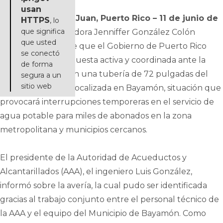
usan
La Fortaleza, San Juan, Puerto Rico – 11 de junio de
HTTPS
, lo
que significa
2026
– La gobernadora Jenniffer González Colón
que usted
informó esta noche que el Gobierno de Puerto Rico
se conectó
mantiene una respuesta activa y coordinada ante la
de forma
avería reportada en una tubería de 72 pulgadas del
segura a un
sitio web
Superacueducto, localizada en Bayamón, situación que
provocará interrupciones temporeras en el servicio de
agua potable para miles de abonados en la zona
metropolitana y municipios cercanos.
El presidente de la Autoridad de Acueductos y
Alcantarillados (AAA), el ingeniero Luis González,
informó sobre la avería, la cual pudo ser identificada
gracias al trabajo conjunto entre el personal técnico de
la AAA y el equipo del Municipio de Bayamón. Como