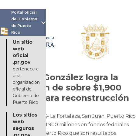
Portal oficial
del Gobierno

de Puerto
Rico
OFICINA DE LA
Un sitio
GOBERNADORA
web
oficial
.pr.gov
pertenece a
Jenniffer González logra la
una
organización
aprobación de sobre $1,900
oficial del
millones para reconstrucción
Gobierno de
Puerto Rico
Los sitios
1 de marzo de 2026- La Fortaleza, San Juan, Puerto Rico
web
- Ya suman sobre $1,900 millones en fondos federales
seguros
aprobados para Puerto Rico que son resultados
.pr.gov