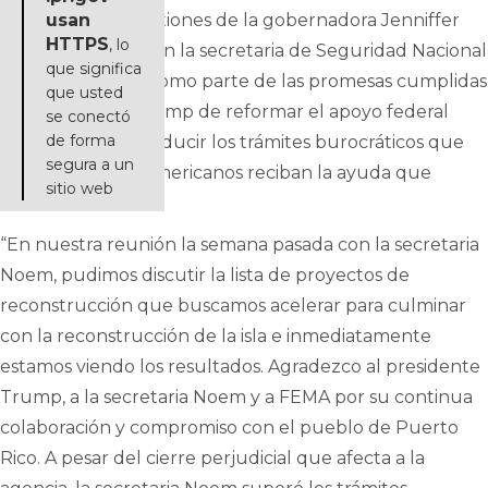
directos de las gestiones de la gobernadora Jenniffer
usan
HTTPS
, lo
González Colón con la secretaria de Seguridad Nacional
que significa
Kristi Noem; esto como parte de las promesas cumplidas
que usted
del presidente Trump de reformar el apoyo federal
se conectó
de forma
para desastres y reducir los trámites burocráticos que
segura a un
impiden que los americanos reciban la ayuda que
sitio web
necesitan.
“En nuestra reunión la semana pasada con la secretaria
Noem, pudimos discutir la lista de proyectos de
reconstrucción que buscamos acelerar para culminar
con la reconstrucción de la isla e inmediatamente
estamos viendo los resultados. Agradezco al presidente
Trump, a la secretaria Noem y a FEMA por su continua
colaboración y compromiso con el pueblo de Puerto
Rico. A pesar del cierre perjudicial que afecta a la