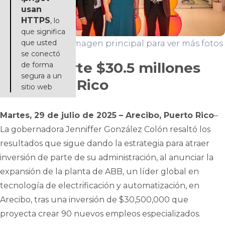
usan
HTTPS
, lo
que significa
que usted
Haga click en la imagen principal para ver más fotos
se conectó
ABB invierte $30.5 millones
de forma
segura a un
en Puerto Rico
sitio web
Martes, 29 de julio de 2025 – Arecibo, Puerto Rico
–
La gobernadora Jenniffer González Colón resaltó los
resultados que sigue dando la estrategia para atraer
inversión de parte de su administración, al anunciar la
expansión de la planta de ABB, un líder global en
tecnología de electrificación y automatización, en
Arecibo, tras una inversión de $30,500,000 que
proyecta crear 90 nuevos empleos especializados.