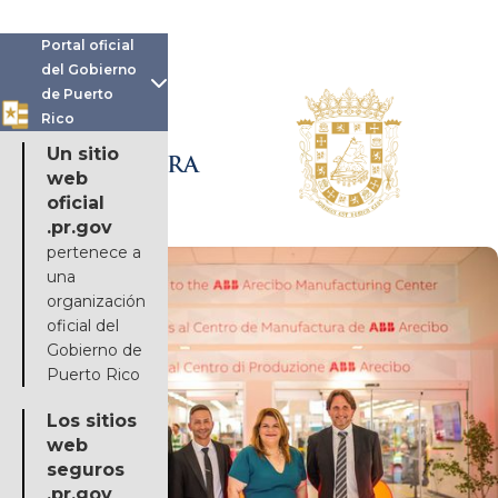
Portal oficial
del Gobierno

de Puerto
Rico
OFICINA DE LA
Un sitio
GOBERNADORA
web
oficial
.pr.gov
pertenece a
una
organización
oficial del
Gobierno de
Puerto Rico
Los sitios
web
seguros
.pr.gov